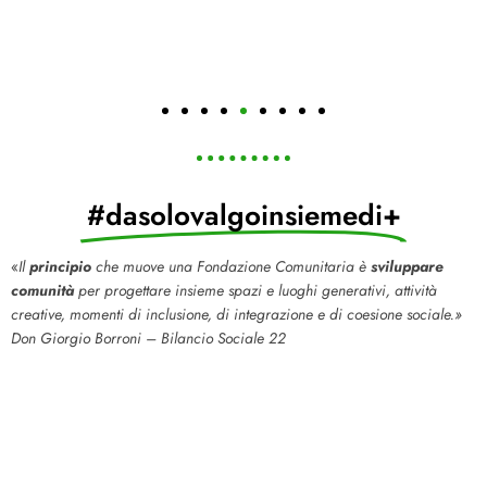
Fondi
Fondi
Fondi
Area Area
#dasolovalgoinsiemedi+
Area
Memoriali
Protezione
Cultura,
Civile -
Arte,
C.R.I.
Restauro
«
Il
principio
che muove una Fondazione Comunitaria è
sviluppare
comunità
per progettare insieme spazi e luoghi generativi, attività
creative, momenti di inclusione, di integrazione e di coesione sociale.
»
D
on Giorgio Borroni – Bilancio Sociale 22